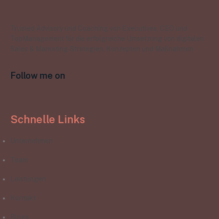
Trusted Advisory und Coaching von Executives, CEO und
TopManagement für die erfolgreiche Umsetzung von digitalen
Sales & Marketing-Strategien, Konzepten und Maßnahmen
Follow me on
Schnelle Links
Unternehmen
Team
Leistungen
Kontakt
Blogs