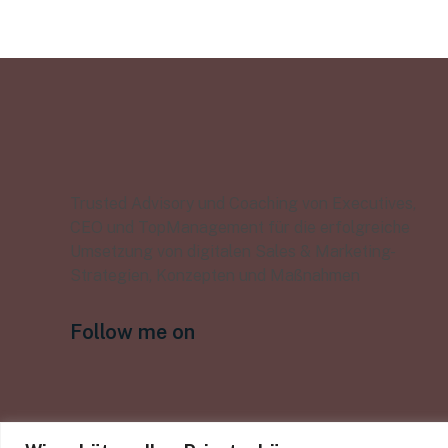
Trusted Advisory und Coaching von Executives,
CEO und TopManagement für die erfolgreiche
Umsetzung von digitalen Sales & Marketing-
Strategien, Konzepten und Maßnahmen
Follow me on