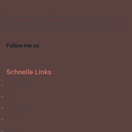
Trusted Advisory und Coaching von Executives, CEO und
TopManagement für die erfolgreiche Umsetzung von digitalen
Sales & Marketing-Strategien, Konzepten und Maßnahmen
Follow me on
Schnelle Links
Unternehmen
Team
Leistungen
Kontakt
Blogs